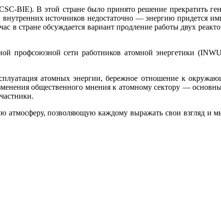
CSC-BIE). В этой стране было принято решение прекратить ген
, внутренних источников недостаточно — энергию придется имп
час в стране обсуждается вариант продление работы двух реактор
ой профсоюзной сети работников атомной энергетики (INWUN)
эксплуатация атомных энергии, бережное отношение к окружаю
зменения общественного мнения к атомному сектору — основны
участники.
ую атмосферу, позволяющую каждому выражать свои взгляд и м