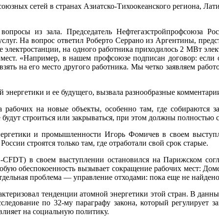
союзных сетей в странах Азиатско-Тихоокеанского региона, Л
вопросы из зала. Председатель Нефтегазстройпрофсоюза Ро
услуг. На вопрос ответил Роберто Серрано из Аргентины, пред
ые электростанции, на одного работника приходилось 2 МВт элек
 мест. «Например, в нашем профсоюзе подписан договор: если 
взять на его место другого работника. Мы четко заявляем рабо
й энергетики и ее будущего, вызвала разнообразные комментари
 рабочих на новые объекты, особенно там, где собираются за
 будут строиться или закрываться, при этом должны полностью 
нергетики и промышленности Игорь Фомичев в своем выступл
России строятся только там, где отработали свой срок старые.
-CFDT) в своем выступлении остановился на Парижском согл
Особую обеспокоенность вызывает сокращение рабочих мест: Доме
тдельная проблема — управление отходами: пока еще не найдено
рактеризовал тенденции атомной энергетики этой стран. В данный
сследование по 32-му параграфу закона, который регулирует з
влияет на социальную политику.