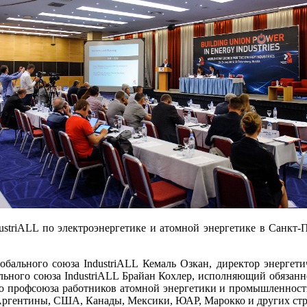
dustriALL по электроэнергетике и атомной энергетике в Санкт-П
обального союза IndustriALL Кемаль Озкан, директор энергети
бального союза IndustriALL Брайан Кохлер, исполняющий обязан
о профсоюза работников атомной энергетики и промышленности
Аргентины, США, Канады, Мексики, ЮАР, Марокко и других стр