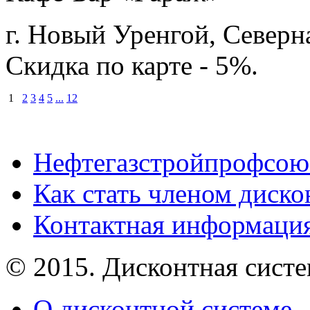
г. Новый Уренгой, Северн
Скидка по карте - 5%.
1
2
3
4
5
...
12
Нефтегазстройпрофсою
Как стать членом диск
Контактная информаци
© 2015. Дисконтная сист
О дисконтной системе