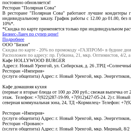
постоянно обновляется!
Ресторан "Полярная Сова"
В ресторане "Полярная Сова" работают лучшие кондитеры г
индивидуальному заказу. График работы с 12.00 до 01.00, бе
10%*.
*Скидка по карте применяется только при индивидуальном рас
Бизнес-Ланч по супер цене!
Подробнее
ООО "Бизон"
Скидка по карте - 20% по промокоду «ГАЗПРОМ» в будние дни 
Расположен по адресу: пр. Губкина, 21, мкр. Оптимистов, 4/2,
Кафе HOLLYWOOD BURGER
Адрес:г. Новый Уренгой, ул. Сибирская, д. 26 ,ТРЦ «Солнечный
Ресторан «Империя»
(услуги общепита) Адрес: г. Новый Уренгой, мкр. Энергетиков,
Кафе домашняя кухня
(первые и вторые блюда от 100 до 200 руб.; свежая выпечка от 
этаж. Телефон: +7(922)287-19-99, +7(912)427-05-24. 2) г. Новы
северная коммунальная зона, 24, ТД «Кормилец» Телефон: +7(92
Ресторан «Империя»
(услуги общепита) Адрес: г. Новый Уренгой, мкр. Энергетиков, 
Ресторан «Прованс»
(услуги общепита) Адрес: г. Новый Уренгой, мкр. Мирный, 8/2 