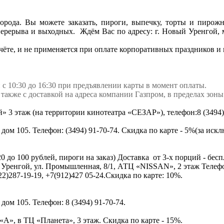
орода. Вы можете заказать, пироги, выпечку, торты и пиро
з перерыва и выходных. Ждём Вас по адресу: г. Новый Уренгой,
чёте, и не применяется при оплате корпоративных праздников и
с 10:30 до 16:30 при предъявлении карты в момент оплаты.
 а также с доставкой на адреса компании Газпром, в пределах зо
» 3 этаж (на территории кинотеатра «СЕЗАР»), телефон:8 (3494) 
 дом 105. Телефон: (3494) 91-70-74. Скидка по карте - 5%(за ис
20 до 100 рублей, пироги на заказ) Доставка от 3-х порций - бес
й Уренгой, ул. Промышленная, 8/1, АТЦ «NISSAN», 2 этаж Телефон
2)287-19-19, +7(912)427 05-24.Скидка по карте: 10%.
дом 105. Телефон: 8 (3494) 91-70-74.
«А», в ТЦ «Планета», 3 этаж. Скидка по карте - 15%.