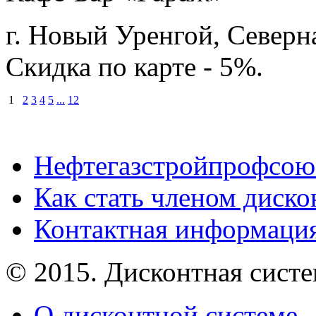
г. Новый Уренгой, Северн
Скидка по карте - 5%.
1
2
3
4
5
...
12
Нефтегазстройпрофсою
Как стать членом диск
Контактная информаци
© 2015. Дисконтная сист
О дисконтной системе