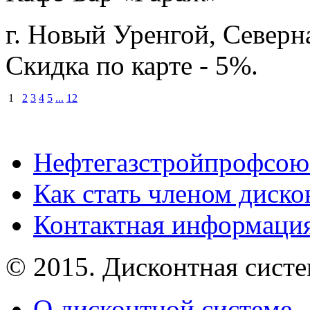
г. Новый Уренгой, Северн
Скидка по карте - 5%.
1
2
3
4
5
...
12
Нефтегазстройпрофсою
Как стать членом диск
Контактная информаци
© 2015. Дисконтная сист
О дисконтной системе